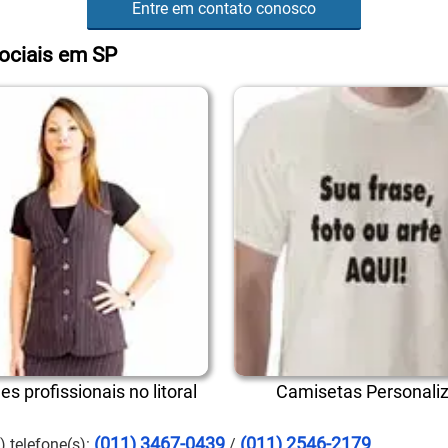
Entre em contato conosco
ociais em SP
s profissionais no litoral
Camisetas Personali
(011) 3467-0439
(011) 2546-2179
) telefone(s):
/