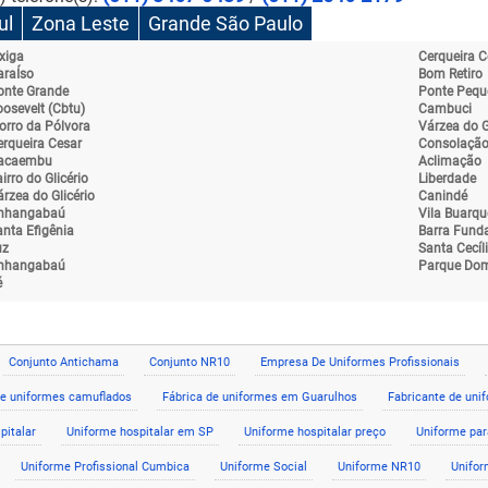
ul
Zona Leste
Grande São Paulo
xiga
Cerqueira C
araÍso
Bom Retiro
onte Grande
Ponte Pequ
osevelt (Cbtu)
Cambuci
orro da Pólvora
Várzea do G
erqueira Cesar
Consolaçã
acaembu
Aclimação
irro do Glicério
Liberdade
rzea do Glicério
Canindé
nhangabaú
Vila Buarqu
anta Efigênia
Barra Fund
uz
Santa Cecíl
nhangabaú
Parque Dom
é
Conjunto Antichama
Conjunto NR10
Empresa De Uniformes Profissionais
de uniformes camuflados
Fábrica de uniformes em Guarulhos
Fabricante de uni
pitalar
Uniforme hospitalar em SP
Uniforme hospitalar preço
Uniforme par
Uniforme Profissional Cumbica
Uniforme Social
Uniforme NR10
Unifor