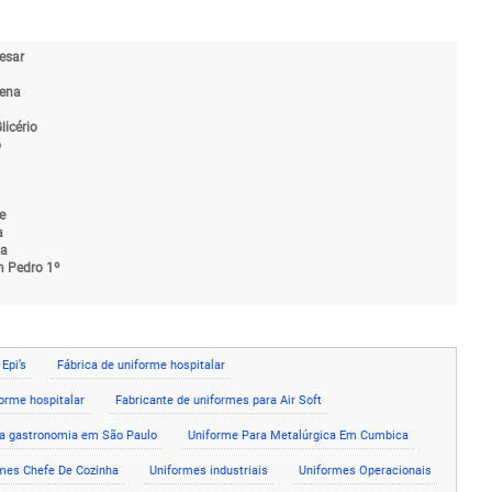
esar
ena
licério
o
e
a
ia
 Pedro 1º
Epi’s
Fábrica de uniforme hospitalar
forme hospitalar
Fabricante de uniformes para Air Soft
a gastronomia em São Paulo
Uniforme Para Metalúrgica Em Cumbica
mes Chefe De Cozinha
Uniformes industriais
Uniformes Operacionais