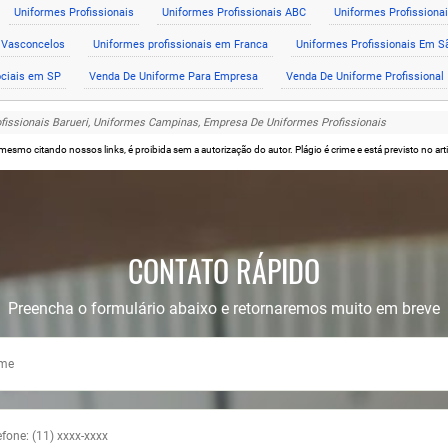
Uniformes Profissionais
Uniformes Profissionais ABC
Uniformes Profissionai
e Vasconcelos
Uniformes profissionais em Franca
Uniformes Profissionais Em S
ociais em SP
Venda De Uniforme Para Empresa
Venda De Uniforme Profissional
ofissionais Barueri, Uniformes Campinas, Empresa De Uniformes Profissionais
l, mesmo citando nossos links, é proibida sem a autorização do autor. Plágio é crime e está previsto no 
CONTATO RÁPIDO
Preencha o formulário abaixo e retornaremos muito em breve