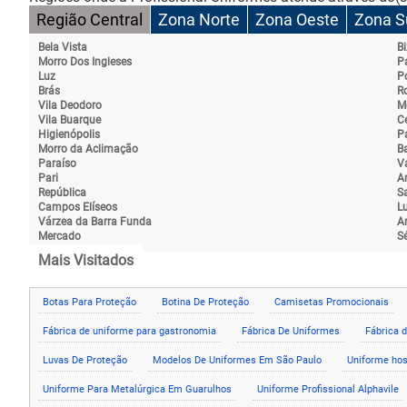
Região Central
Zona Norte
Zona Oeste
Zona S
Bela Vista
Bi
Morro Dos Ingleses
P
Luz
P
Brás
Ro
Vila Deodoro
M
Vila Buarque
C
Higienópolis
P
Morro da Aclimação
Ba
Paraíso
Vá
Pari
A
República
S
Campos Elíseos
L
Várzea da Barra Funda
A
Mercado
S
Mais Visitados
Botas Para Proteção
Botina De Proteção
Camisetas Promocionais
Fábrica de uniforme para gastronomia
Fábrica De Uniformes
Fábrica 
Luvas De Proteção
Modelos De Uniformes Em São Paulo
Uniforme hos
Uniforme Para Metalúrgica Em Guarulhos
Uniforme Profissional Alphavile